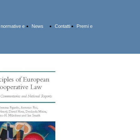
 normative e
News
Contatti
Premi e
rudenziali
ed
riconoscimenti
eventi