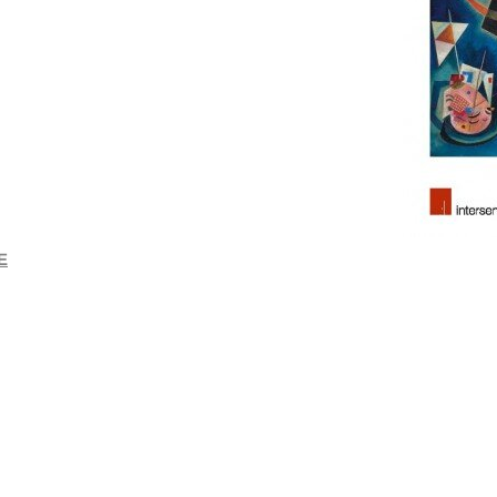
E
a prospettiva dei suoi diversi stakeholder, in "Impresa sociale", 20
settore e dell'impresa sociale. Una introduzione", Editoriale Scien