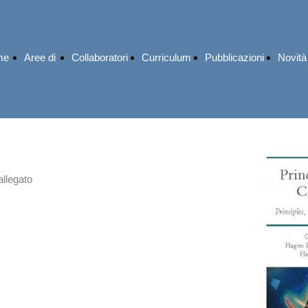
me
Aree di
Collaboratori
Curriculum
Pubblicazioni
Novità
e
attività
giurisp
allegato