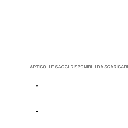
ARTICOLI E SAGGI DISPONIBILI DA SCARICAR
La nuova disciplina dell’impresa sociale nell
Introduzione al volume "La riforma del terzo 