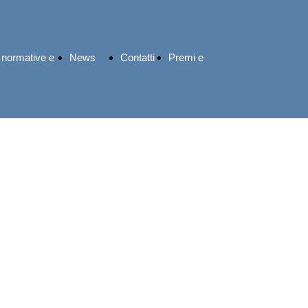
 normative e
News
Contatti
Premi e
rudenziali
ed
riconoscimenti
 13 marzo 2023
eventi