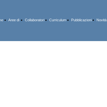
me
Aree di
Collaboratori
Curriculum
Pubblicazioni
Novità
e
attività
giurisp
a Fusaro "Gli enti del terzo settore" - Università di Roma Tre -