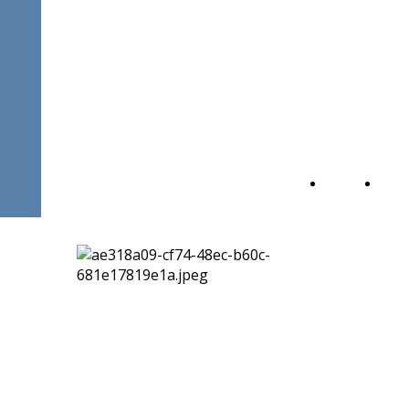
STUDIO
LEGALE AVV.
PROF.
ANTONIO FICI
Home
Aree
Page
di
attivi